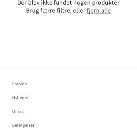
Der blev ikke fundet nogen produkter
t
Brug færre filtre, eller
fjern alle
i
o
n
:
Forside
Nyheder
Om os
Betingelser