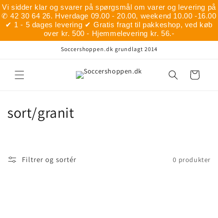
Gå til
Vi sidder klar og svarer på spørgsmål om varer og levering på
indhold
✆ 42 30 64 26. Hverdage 09.00 - 20.00, weekend 10.00 -16.00
✔ 1 - 5 dages levering ✔ Gratis fragt til pakkeshop, ved køb
over kr. 500 - Hjemmelevering kr. 56.-
Soccershoppen.dk grundlagt 2014
Indkøbskurv
K
sort/granit
o
l
Filtrer og sortér
0 produkter
l
e
k