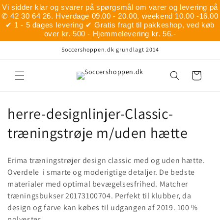
Gå til
Vi sidder klar og svarer på spørgsmål om varer og levering på
indhold
✆ 42 30 64 26. Hverdage 09.00 - 20.00, weekend 10.00 -16.00
✔ 1 - 5 dages levering ✔ Gratis fragt til pakkeshop, ved køb
over kr. 500 - Hjemmelevering kr. 56.-
Soccershoppen.dk grundlagt 2014
Indkøbskurv
K
herre-designlinjer-Classic-
o
træningstrøje m/uden hætte
l
Erima træningstrøjer design classic med og uden hætte.
l
Overdele i smarte og moderigtige detaljer. De bedste
materialer med optimal bevægelsesfrihed. Matcher
e
træningsbukser 20173100704. Perfekt til klubber, da
k
design og farve kan købes til udgangen af 2019. 100 %
polyester.