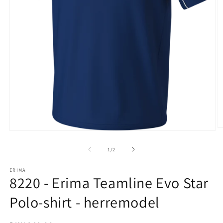
Å
Åbn
m
mediet
2
1
af
1
/
2
i
i
m
modus
ERIMA
8220 - Erima Teamline Evo Star
Polo-shirt - herremodel