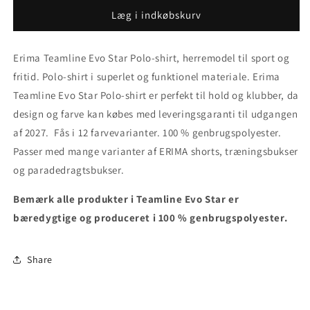
for
for
8220
8220
Læg i indkøbskurv
-
-
Erima
Erima
Erima Teamline Evo Star Polo-shirt, herremodel til sport og
Teamline
Teamline
Evo
Evo
fritid. Polo-shirt i superlet og funktionel materiale. Erima
Star
Star
Teamline Evo Star Polo-shirt er perfekt til hold og klubber, da
Polo-
Polo-
design og farve kan købes med leveringsgaranti til udgangen
shirt
shirt
-
-
af 2027. Fås i 12 farvevarianter. 100 % genbrugspolyester.
herremodel
herremodel
Passer med mange varianter af ERIMA shorts, træningsbukser
og paradedragtsbukser.
Bemærk alle produkter i Teamline Evo Star er
bæredygtige og produceret i 100 % genbrugspolyester.
Share