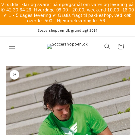
Gå til
Vi sidder klar og svarer på spørgsmål om varer og levering på
indhold
✆ 42 30 64 26. Hverdage 09.00 - 20.00, weekend 10.00 -16.00
✔ 1 - 5 dages levering ✔ Gratis fragt til pakkeshop, ved køb
over kr. 500 - Hjemmelevering kr. 56.-
Soccershoppen.dk grundlagt 2014
Indkøbskurv
å til
roduktoplysninger