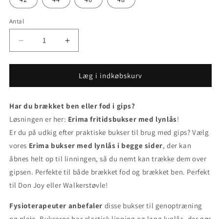
Antal
Reducer
Øg
antallet
antallet
for
for
Bukser
Bukser
Læg i indkøbskurv
til
til
benet
benet
Har du brækket ben eller fod i gips?
eller
eller
foden
foden
Løsningen er her:
Erima fritidsbukser med lynlås
!
i
i
Er du på udkig efter praktiske bukser til brug med gips? Vælg
gips?...eller
gips?...eller
vores
Erima bukser med lynlås i begge sider
, der kan
brug
brug
for
for
åbnes helt op til linningen, så du nemt kan trække dem over
opvarmningsbukser
opvarmningsbukser
gipsen. Perfekte til både brækket fod og brækket ben. Perfekt
med
med
til Don Joy eller Walkerstøvle!
gennemgående
gennemgående
lynlås...
lynlås...
Fysioterapeuter anbefaler
disse bukser til genoptræning
og pleje. Bukserne har elastisk linning og lang lynlås, der gør