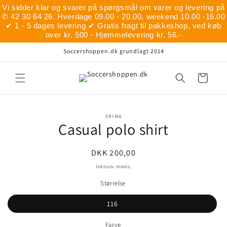
Gå til
Vi sidder klar og svarer på spørgsmål om varer og levering på
indhold
✆ 42 30 64 26. Hverdage 09.00 - 20.00, weekend 10.00 -16.00
✔ 1 - 5 dages levering ✔ Gratis fragt til pakkeshop, ved køb
over kr. 500 - Hjemmelevering kr. 56.-
Soccershoppen.dk grundlagt 2014
Indkøbskurv
å til
ERIMA
Casual polo shirt
roduktoplysninger
Normalpris
DKK 200,00
Inklusiv moms.
Størrelse
116
Farve