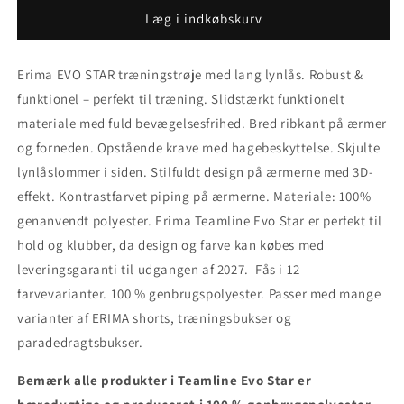
Erima
Erima
Læg i indkøbskurv
Teamline
Teamline
Evo
Evo
Erima EVO STAR træningstrøje med lang lynlås. Robust &
Star
Star
træningstrøje
træningstrøje
funktionel – perfekt til træning. Slidstærkt funktionelt
med
med
materiale med fuld bevægelsesfrihed. Bred ribkant på ærmer
lang
lang
og forneden. Opstående krave med hagebeskyttelse. Skjulte
lynlås.
lynlås.
lynlåslommer i siden. Stilfuldt design på ærmerne med 3D-
effekt. Kontrastfarvet piping på ærmerne. Materiale: 100%
genanvendt polyester. Erima Teamline Evo Star er perfekt til
hold og klubber, da design og farve kan købes med
leveringsgaranti til udgangen af 2027. Fås i 12
farvevarianter. 100 % genbrugspolyester. Passer med mange
varianter af ERIMA shorts, træningsbukser og
paradedragtsbukser.
Bemærk alle produkter i Teamline Evo Star er