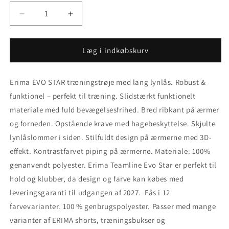
Reducer
Øg
antallet
antallet
for
for
Erima
Erima
Læg i indkøbskurv
Teamline
Teamline
Evo
Evo
Erima EVO STAR træningstrøje med lang lynlås. Robust &
Star
Star
træningstrøje
træningstrøje
funktionel – perfekt til træning. Slidstærkt funktionelt
med
med
materiale med fuld bevægelsesfrihed. Bred ribkant på ærmer
lang
lang
og forneden. Opstående krave med hagebeskyttelse. Skjulte
lynlås.
lynlås.
UG
UG
lynlåslommer i siden. Stilfuldt design på ærmerne med 3D-
effekt. Kontrastfarvet piping på ærmerne. Materiale: 100%
genanvendt polyester. Erima Teamline Evo Star er perfekt til
hold og klubber, da design og farve kan købes med
leveringsgaranti til udgangen af 2027. Fås i 12
farvevarianter. 100 % genbrugspolyester. Passer med mange
varianter af ERIMA shorts, træningsbukser og