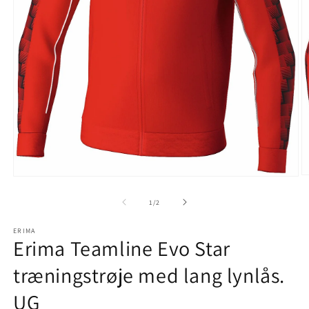
Å
Åbn
m
mediet
2
1
af
1
/
2
i
i
m
modus
ERIMA
Erima Teamline Evo Star
træningstrøje med lang lynlås.
UG