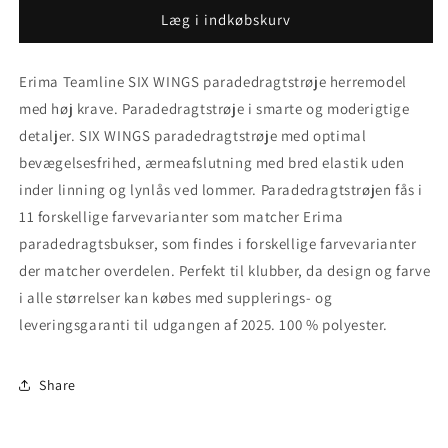
Erima
Erima
Læg i indkøbskurv
Teamline
Teamline
SIX
SIX
Erima Teamline SIX WINGS paradedragtstrøje herremodel
WINGS
WINGS
Paradedragtstrøje
Paradedragtstrøje
med høj krave. Paradedragtstrøje i smarte og moderigtige
-
-
detaljer. SIX WINGS paradedragtstrøje med optimal
herremodel
herremodel
bevægelsesfrihed, ærmeafslutning med bred elastik uden
inder linning og lynlås ved lommer. Paradedragtstrøjen fås i
11 forskellige farvevarianter som matcher Erima
paradedragtsbukser, som findes i forskellige farvevarianter
der matcher overdelen. Perfekt til klubber, da design og farve
i alle størrelser kan købes med supplerings- og
leveringsgaranti til udgangen af 2025. 100 % polyester.
Share