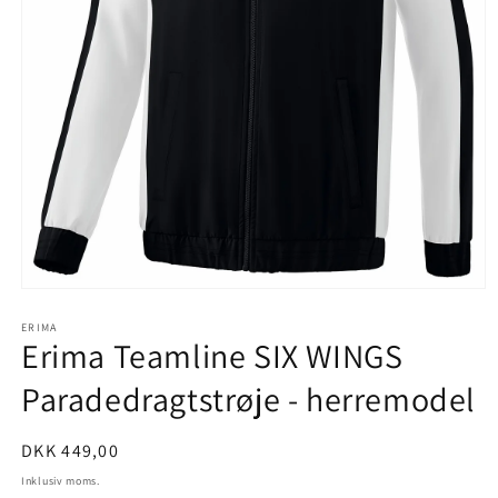
Åbn
mediet
1
ERIMA
Erima Teamline SIX WINGS
i
modus
Paradedragtstrøje - herremodel
Normalpris
DKK 449,00
Inklusiv moms.