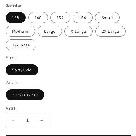
Størrelse
128
140
152
164
Small
Medium
Large
X-Large
2X Large
3X-Large
Farve
Sort/Hvid
Varenr.
20221012210
Antal
Reducer
Øg
antallet
antallet
for
for