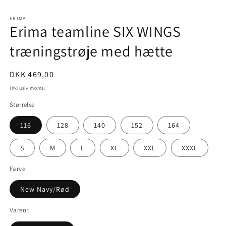
i
modus
ERIMA
Erima teamline SIX WINGS
træningstrøje med hætte
Normalpris
DKK 469,00
Inklusiv moms.
Størrelse
116
128
140
152
164
S
M
L
XL
XXL
XXXL
Farve
New Navy/Rød
Varenr.