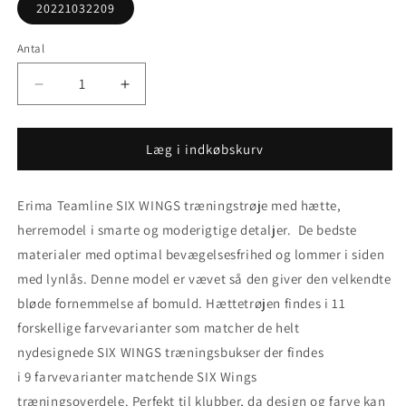
20221032209
Antal
Reducer
Øg
antallet
antallet
for
for
Erima
Erima
Læg i indkøbskurv
teamline
teamline
SIX
SIX
Erima Teamline SIX WINGS træningstrøje med hætte,
WINGS
WINGS
træningstrøje
træningstrøje
herremodel i smarte og moderigtige detaljer. De bedste
med
med
materialer med optimal bevægelsesfrihed og
lommer i siden
hætte
hætte
med lynlås
. Denne model er vævet så den giver den velkendte
bløde fornemmelse af bomuld. Hættetrøjen findes i 11
forskellige farvevarianter som matcher de helt
nydesignede SIX WINGS træningsbukser der findes
i 9 farvevarianter matchende SIX Wings
træningsoverdele. Perfekt til klubber, da design og farve kan