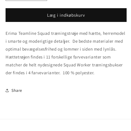
antallet
antallet
for
for
Outlet
Outlet
Læg i indkøbskurv
str.
str.
140.
140.
Erima Teamline Squad træningstrøje med hætte, herremodel
Erima
Erima
teamline
teamline
i smarte og moderigtige detaljer. De bedste materialer med
Squad
Squad
optimal bevægelsesfrihed og
lommer i siden med lynlås
.
træningstrøje
træningstrøje
Hættetrøjen findes i 11 forskellige farvevarianter som
med
med
hætte
hætte
matcher de helt nydesignede Squad Worker træningsbukser
der findes i 4 farvevarianter. 100 % polyester.
Share