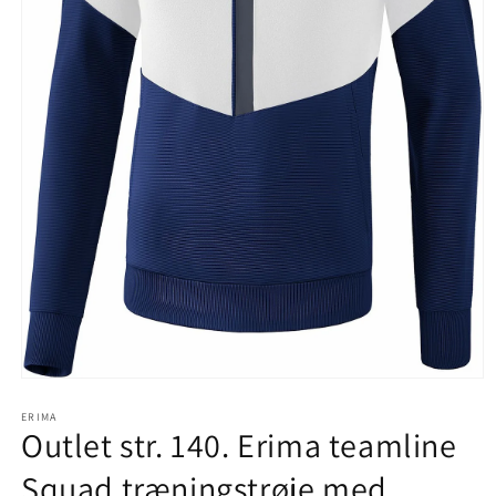
Åbn
mediet
1
ERIMA
Outlet str. 140. Erima teamline
i
modus
Squad træningstrøje med