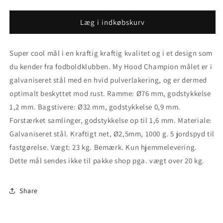
antallet
antallet
for
for
Havemål
Havemål
Læg i indkøbskurv
300x200x120
300x200x120
(Håndboldmål
(Håndboldmål
Super cool mål i en kraftig kraftig kvalitet og i et design som
størrelse)
størrelse)
du kender fra fodboldklubben. My Hood Champion målet er i
galvaniseret stål med en hvid pulverlakering, og er dermed
optimalt beskyttet mod rust.
Ramme: Ø76 mm, godstykkelse
1,2 mm.
Bagstivere: Ø32 mm, godstykkelse 0,9 mm.
Forstærket samlinger, godstykkelse op til 1,6 mm.
Materiale:
Galvaniseret stål.
Kraftigt net, Ø2,5mm, 1000 g.
5 jordspyd til
fastgørelse.
Vægt: 23 kg.
Bemærk. Kun hjemmelevering.
Dette mål sendes ikke til pakke shop pga. vægt over 20 kg.
Share