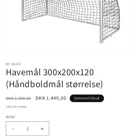
Åbn
mediet
1
MY HOOD
Havemål 300x200x120
i
modus
(Håndboldmål størrelse)
Normalpris
Udsalgspris
DKK 1.449,00
DKK 1.599,00
Sommertilbud
Inklusiv moms.
Antal
Reducer
Øg