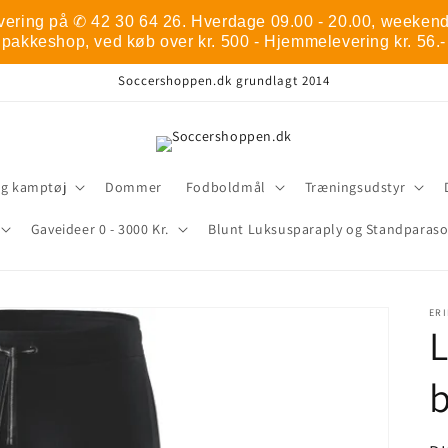
vering på ✆ 42 30 64 26. Hverdage 09.00 - 20.00, weekend 1
pakkeshop, ved køb over kr. 500 - Hjemmelevering kr. 56.-
Soccershoppen.dk grundlagt 2014
og kamptøj
Dommer
Fodboldmål
Træningsudstyr
Gaveideer 0 - 3000 Kr.
Blunt Luksusparaply og Standparaso
ER