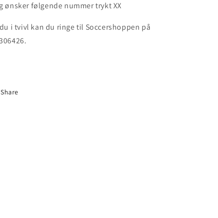
g ønsker følgende nummer trykt XX
 du i tvivl kan du ringe til Soccershoppen på
306426.
Share