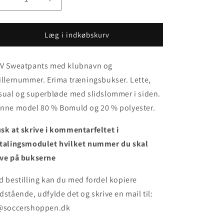
Reducer
Øg
antallet
antallet
for
for
LGV
LGV
Læg i indkøbskurv
Sweatpants
Sweatpants
bomuld
bomuld
V Sweatpants med klubnavn og
illernummer. Erima træningsbukser. Lette,
sual og superbløde med slidslommer i siden.
nne model 80 % Bomuld og 20 % polyester.
sk at skrive i kommentarfeltet i
talingsmodulet hvilket nummer du skal
ve på bukserne
d bestilling kan
du med fordel kopiere
dstående, udfylde det
og skrive en mail til:
@soccershoppen.dk