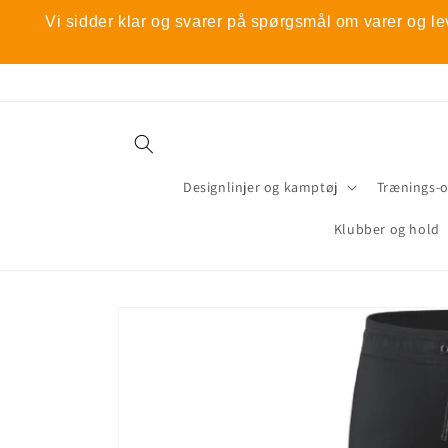
Gå til
Vi sidder klar og svarer på spørgsmål om varer og le
indhold
Designlinjer og kamptøj
Trænings-
Klubber og hold
Gå til
produktoplysninger