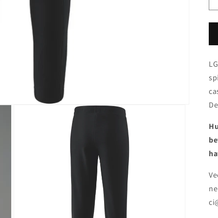
LG
sp
ca
De
Hu
be
ha
Ve
ne
ci