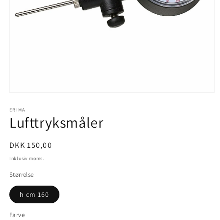
Åbn
mediet
1
ERIMA
Lufttryksmåler
i
modus
Normalpris
DKK 150,00
Inklusiv moms.
Størrelse
h cm 160
Farve