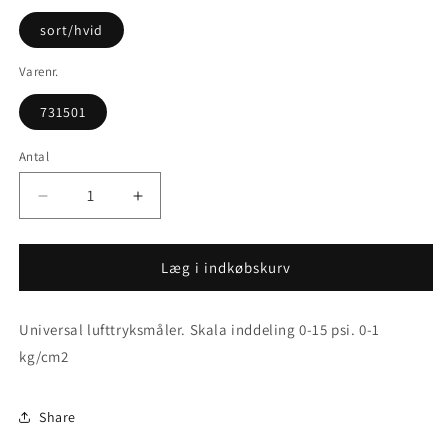
sort/hvid
Varenr.
731501
Antal
Reducer
Øg
antallet
antallet
for
for
Lufttryksmåler
Lufttryksmåler
Læg i indkøbskurv
Universal lufttryksmåler. Skala inddeling 0-15 psi. 0-1
kg/cm2
Share