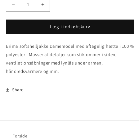
Reducer
Øg
antallet
antallet
for
for
Outlet
Outlet
Læg i indkøbskurv
størrelse
størrelse
36
36
Erima softshelljakke Damemodel med aftagelig hætte i 100 %
-
-
Softshelljakke
Softshelljakke
polyester . Masser af detaljer som stiklommer i siden,
-
-
ventilationsåbninger med lynlås under armen,
Sporty
Sporty
håndledsvarmere og mm.
jakke
jakke
med
med
aftagelig
aftagelig
Share
hætte
hætte
Forside