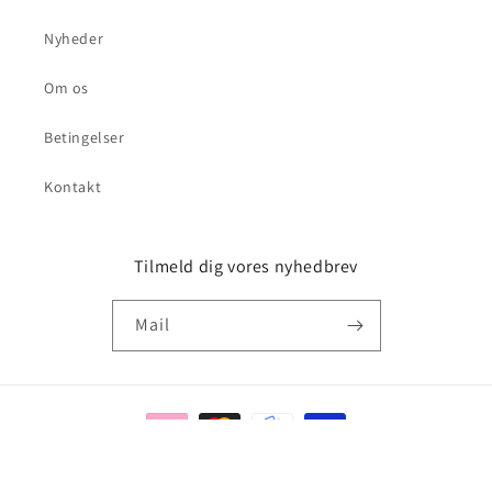
Nyheder
Om os
Betingelser
Kontakt
Tilmeld dig vores nyhedbrev
Mail
Betalingsmetoder
© 2026,
Soccershoppen.dk
Drevet af Shopify
Politik om beskyttelse af persondata