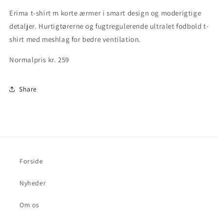
Størrelse
Størrelse
Erima t-shirt m korte ærmer i smart design og moderigtige
Medium
Medium
-
-
detaljer. Hurtigtørerne og fugtregulerende ultralet fodbold t-
Spilletrøje
Spilletrøje
shirt med meshlag for bedre ventilation.
club
club
1900
1900
Normalpris kr. 259
Share
Forside
Nyheder
Om os