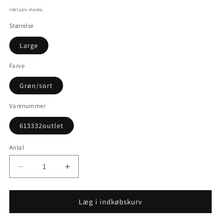
Inklusiv moms.
Størrelse
Large
Farve
Grøn/sort
Varenummer
613332outlet
Antal
Reducer
Øg
antallet
antallet
for
for
Outlet
Outlet
Læg i indkøbskurv
-
-