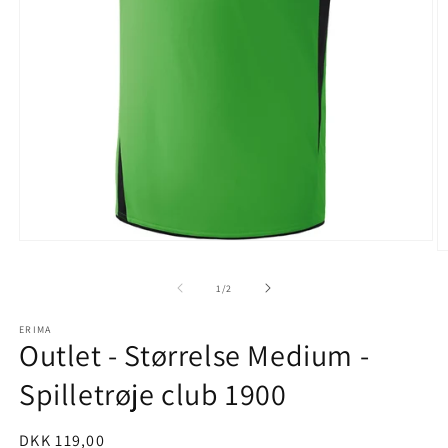
Åbn
Å
mediet
m
1
2
af
1
/
2
i
i
modus
m
ERIMA
Outlet - Størrelse Medium -
Spilletrøje club 1900
Normalpris
DKK 119,00