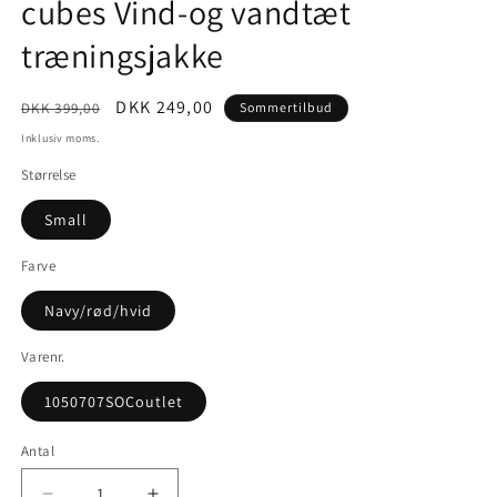
cubes Vind-og vandtæt
træningsjakke
Normalpris
Udsalgspris
DKK 249,00
DKK 399,00
Sommertilbud
Inklusiv moms.
Størrelse
Small
Farve
Navy/rød/hvid
Varenr.
1050707SOCoutlet
Antal