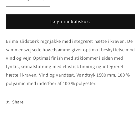
Reducer
Øg
antallet
antallet
for
for
Outlet
Outlet
Læg i indkøbskurv
-
-
Størrelse
Størrelse
Erima slidstærk regnjakke med integreret hætte i kraven. De
Small
Small
-
-
sammensvejsede hovedsømme giver optimal beskyttelse mod
5
5
vind og vejr. Optimal finish med stiklommer i siden med
cubes
cubes
lynlås, sømafslutning med elastisk linning og integreret
Vind-
Vind-
og
og
hætte i kraven. Vind og vandtæt. Vandtryk 1500 mm. 100 %
vandtæt
vandtæt
polyamid med inderfoer af 100 % polyester.
træningsjakke
træningsjakke
Share