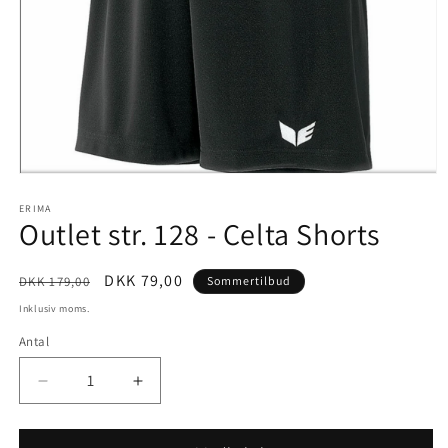
Åbn
mediet
1
ERIMA
Outlet str. 128 - Celta Shorts
i
modus
Normalpris
Udsalgspris
DKK 79,00
DKK 179,00
Sommertilbud
Inklusiv moms.
Antal
Reducer
Øg
antallet
antallet
for
for