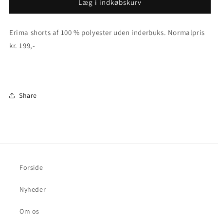
Outlet
Outlet
Læg i indkøbskurv
str.
str.
128
128
Erima shorts af 100 % polyester uden inderbuks. Normalpris
-
-
Celta
Celta
kr. 199,-
Shorts
Shorts
Share
Forside
Nyheder
Om os