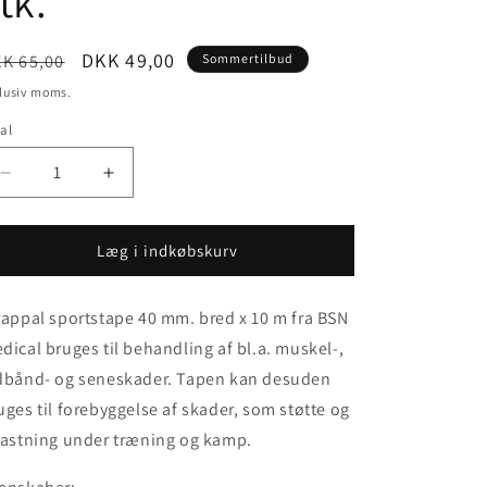
tk.
e
ormalpris
Udsalgspris
DKK 49,00
K 65,00
Sommertilbud
lusiv moms.
al
Reducer
Øg
antallet
antallet
for
for
Strappal
Strappal
Læg i indkøbskurv
sportstape
sportstape
40
40
rappal sportstape 40 mm. bred x 10 m fra BSN
mm.
mm.
x
x
dical bruges til behandling af bl.a. muskel-,
10
10
dbånd- og seneskader. Tapen kan desuden
m
m
uges til forebyggelse af skader, som støtte og
–
–
1
1
lastning under træning og kamp.
stk.
stk.