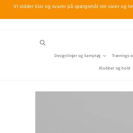
Gå til
Vi sidder klar og svarer på spørgsmål om varer og le
indhold
Designlinjer og kamptøj
Trænings-
Klubber og hold
Gå til
produktoplysninger