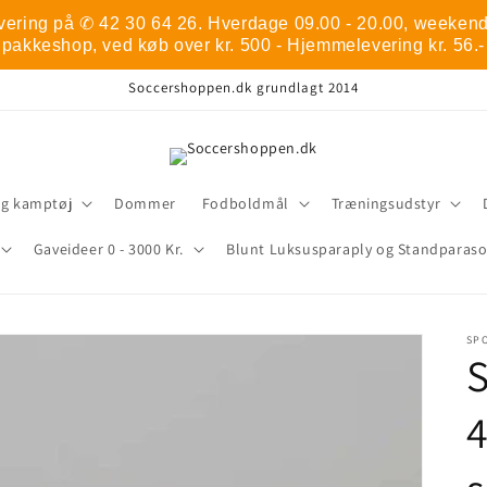
vering på ✆ 42 30 64 26. Hverdage 09.00 - 20.00, weekend 1
pakkeshop, ved køb over kr. 500 - Hjemmelevering kr. 56.-
Soccershoppen.dk grundlagt 2014
og kamptøj
Dommer
Fodboldmål
Træningsudstyr
Gaveideer 0 - 3000 Kr.
Blunt Luksusparaply og Standparaso
SP
S
4