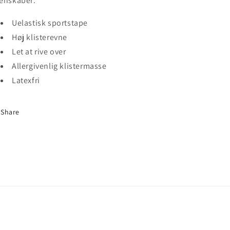
enskaber:
Uelastisk sportstape
Høj klisterevne
Let at rive over
Allergivenlig klistermasse
Latexfri
Share