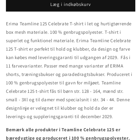
Teamline
Teamline
Læg i indkøbskurv
125
125
Celebrate
Celebrate
Erima Teamline 125 Celebrate T-shirt i let og hurtigtørrende
T-
T-
shirt.
shirt.
box mesh materiale. 100 % genbrugspolyester.
T-shirt i
Navy/hvid
Navy/hvid
superlet og funktionel materiale. Erima Teamline Celebrate
125 T-shirt er perfekt til hold og klubber, da design og farve
kan købes med leveringsgaranti til udgangen af 2029. Fås i
11 farvevarianter. Passer med mange varianter af ERIMA
shorts, træningsbukser og paradedragtsbukser.
Produceret i
100 % genbrugspolyester til gavn for miljøet. Teamline
Celebrate 125 t-shirt fås til børn str. 128 - 164, mænd str.
small - 3Xl og til damer med specialsnit i str. 34 - 44. Denne
designlinje er velegnet til klubber og hold da der er
leverings-og suppleringsgaranti til december 2029.
Bemærk alle produkter i Teamline Celebrate 125 er
bæredygtige og produceret i 100 % genbrugspolyester.