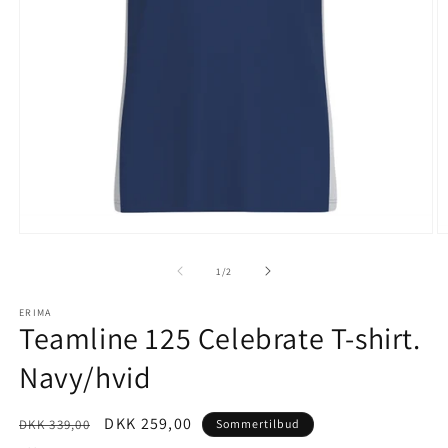
Åbn
Å
mediet
m
1
2
af
1
/
2
i
i
modus
m
ERIMA
Teamline 125 Celebrate T-shirt.
Navy/hvid
Normalpris
Udsalgspris
DKK 259,00
DKK 339,00
Sommertilbud