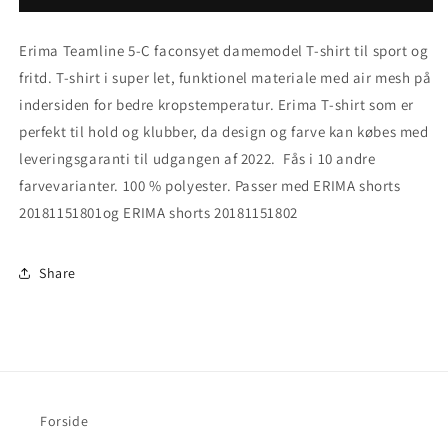
5-
5-
C
C
Erima Teamline 5-C faconsyet damemodel T-shirt til sport og
T-
T-
shirt
shirt
fritd. T-shirt i super let, funktionel materiale med air mesh på
faconsyet
faconsyet
indersiden for bedre kropstemperatur. Erima T-shirt som er
damemodel
damemodel
perfekt til hold og klubber, da design og farve kan købes med
leveringsgaranti til udgangen af 2022. Fås i 10 andre
farvevarianter. 100 % polyester. Passer med ERIMA shorts
20181151801og ERIMA shorts 20181151802
Share
Forside