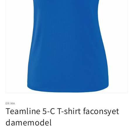
Åbn
mediet
1
ERIMA
Teamline 5-C T-shirt faconsyet
i
modus
damemodel