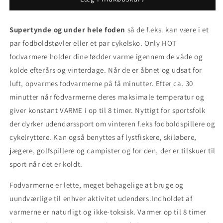
af
af
at
at
Supertynde og under hele foden
fryse
fryse
så de f.eks. kan være i et
om
om
par fodboldstøvler eller et par cykelsko.
Only HOT
fødderne
fødderne
fodvarmere holder dine fødder varme igennem de våde og
-
-
kolde efterårs og vinterdage. Når de er åbnet og udsat for
ONLY
ONLY
HOT
HOT
luft, opvarmes fodvarmerne på få minutter. Efter ca. 30
fodvarmere
fodvarmere
minutter når fodvarmerne deres maksimale temperatur og
-
-
giver konstant VARME i op til 8 timer. Nyttigt for sportsfolk
24
24
der dyrker udendørssport om vinteren f.eks fodboldspillere og
par
par
cykelryttere. Kan også benyttes af lystfiskere, skiløbere,
jægere, golfspillere og campister og for den, der er tilskuer til
sport når det er koldt.
Fodvarmerne er lette, meget behagelige at bruge og
uundværlige til enhver aktivitet udendørs.Indholdet af
varmerne er naturligt og ikke-toksisk. Varmer op til 8 timer