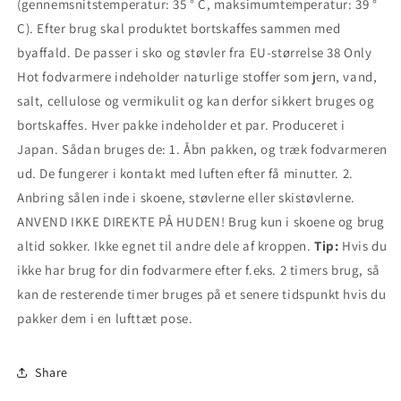
(gennemsnitstemperatur: 35 ° C, maksimumtemperatur: 39 °
C). Efter brug skal produktet bortskaffes sammen med
byaffald. De passer i sko og støvler fra EU-størrelse 38 Only
Hot fodvarmere indeholder naturlige stoffer som jern, vand,
salt, cellulose og vermikulit og kan derfor sikkert bruges og
bortskaffes. Hver pakke indeholder et par. Produceret i
Japan. Sådan bruges de: 1. Åbn pakken, og træk fodvarmeren
ud. De fungerer i kontakt med luften efter få minutter. 2.
Anbring sålen inde i skoene, støvlerne eller skistøvlerne.
ANVEND IKKE DIREKTE PÅ HUDEN! Brug kun i skoene og brug
altid sokker. Ikke egnet til andre dele af kroppen.
Tip:
Hvis du
ikke har brug for din fodvarmere efter f.eks. 2 timers brug, så
kan de resterende timer bruges på et senere tidspunkt hvis du
pakker dem i en lufttæt pose.
Share